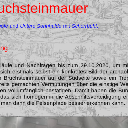
uchsteinmauer
höfe
und
Untere Sonnhalde
mit
Schorrbühl
,
ung
nläufe und Nachfragen bis zum 29.10.2020, um m
ich erstmals selbst ein konkretes Bild der archäo
n Bruchsteinmauer auf der Südseite sowie ein Trep
ereits gemachten Vermutungen über die einstige W
en vollumfänglich bestätigen. Damit haben die Bu
as sich homogen in die Abschnittsverteidigung ein
da man dann die Felsenpfade besser erkennen kann.