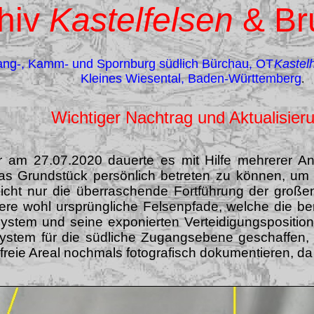
hiv
Kastelfelsen
& Br
ang-, Kamm- und Spornburg südlich Bürchau, OT
Kastel
Kleines Wiesental, Baden-Württemberg
.
Wichtiger Nachtrag und Aktualisier
 am 27.07.2020 dauerte es mit Hilfe mehrerer A
s Grundstück persönlich betreten zu können, um s
icht nur die überraschende Fortführung der große
ere wohl ursprüngliche Felsenpfade, welche die b
stem und seine exponierten Verteidigungsposition
system für die südliche Zugangsebene geschaffen, d
freie Areal nochmals fotografisch dokumentieren, 