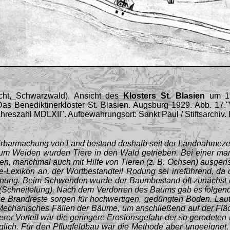
echt,_Schwarzwald
),
Ansicht des
Klosters St. Blasien
um 1
s Benediktinerkloster St. Blasien. Augsburg 1929. Abb. 17."
eszahl MDLXII". Aufbewahrungsort: Sankt Paul / Stiftsarchiv. 
r Urbarmachung von Land bestand deshalb seit der Landnahmezei
 Zum Weiden wurden Tiere in den Wald getrieben. Bei einer m
gen, manchmal auch mit Hilfe von Tieren (z. B. Ochsen) ausge
gie-Lexikon an, der Wortbestandteil Rodung sei irreführend,
nnung. Beim Schwenden wurde der Baumbestand oft zunächst du
 (Schneitelung). Nach dem Verdorren des Baums gab es folgen
Die Brandreste sorgen für hochwertigen, gedüngten Boden. La
echanisches Fällen der Bäume, um anschließend auf der Flä
erer Vorteil war die geringere Erosionsgefahr der so gerodete
lich. Für den Pflugfeldbau war die Methode aber ungeeignet