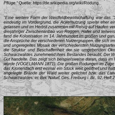
Pflüge.“
Quelle: https://de.wikipedia.org/wiki/Rodung.
"Eine weitere Form der Weidfeldbewirtschaftung war das "
eindeutig im Vordergrund, die Ackernutzung spielte eher 
gelassen und im Herbst zusammen mit Reisig auf Haufen ver
dreijähriger Zwischenanbau von Roggen, Hafer und teilwei
fand die Kolonisation im 14. Jahrhundert im großen und gan
die Ansprüche der verschiedenen Nutzergruppen, die sich im 
und ungeregeltes Mosaik der verschiedensten Nutzungsarten
die Struktur und Beschaffenheit der sie umgebenden Ö
Schwarzwaldes zunehmend ihres Bestandes beraubt. Der Wald
Gut handelte. Das zeigt sich beispielsweise daran, dass im
wurde (VÖGELMANN 1871). Die großen Rodungen im Zuge der 
das Kronendach erst einmal ein Stück weit geöffnet und hat
angelegte Brände der Wald weiter gelichtet bzw. das Lan
Schwarzwaldes
, in:
Ber. Naturf. Ges. Freiburg i. Br., 92, Heft 