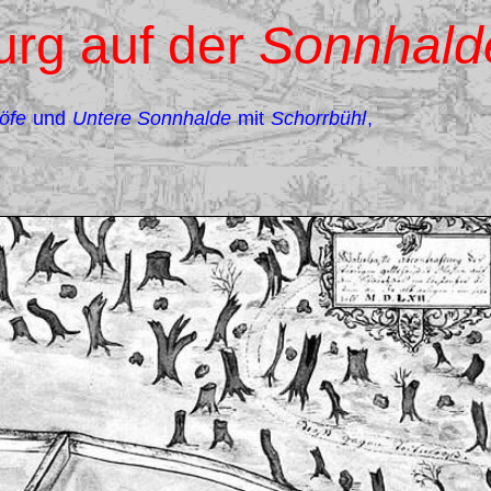
rg auf der
Sonnhald
höfe
und
Untere Sonnhalde
mit
Schorrbühl
,