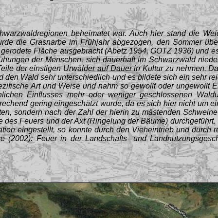
Schwarzwaldregionen beheimatet war. Auch hier stand die We
 wurde die Grasnarbe im Frühjahr abgezogen, den Sommer übe
 gerodete Fläche ausgebracht (Abetz 1954, GÖTZ 1936) und es 
mühungen der Menschen, sich dauerhaft im Schwarzwald niede
eile der einstigen Urwälder auf Dauer in Kultur zu nehmen. D
den Wald sehr unterschiedlich und es bildete sich ein sehr rei
ifische Art und Weise und nahm so gewollt oder ungewollt Ei
hlichen Einflusses mehr oder weniger geschlossenen Wald
chend gering eingeschätzt wurde, da es sich hier nicht um e
räten, sondern nach der Zahl der hierin zu mästenden Schweine
des Feuers und der Axt (Ringelung der Bäume) durchgeführt.
ion eingestellt, so konnte durch den Vieheintrieb und durch 
ge
(2002):
Feuer in der Landschafts- und Landnutzungsgesc