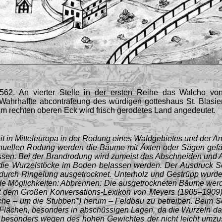
562. An vierter Stelle in der ersten Reihe das Walcho vo
Wahrhaffte abcontrafeung des würdigen gotteshaus St. Blasi
Im rechten oberen Eck wird frisch gerodetes Land angedeutet.
t in Mitteleuropa in der Rodung eines Waldgebietes und der An
anuellen Rodung werden die Bäume mit Äxten oder Sägen gefäl
rissen. Bei der Brandrodung wird zumeist das Abschneiden und
 da die Wurzelstöcke im Boden belassen werden. Der Ausdruck
rch Ringelung ausgetrocknet. Unterholz und Gestrüpp wurden
de Möglichkeiten: Abbrennen: Die ausgetrockneten Bäume werd
ut dem Großen Konversations-Lexikon von Meyers (1905–1909) 
che – um die Stubben*) herum – Feldbau zu betreiben. Beim
n Flächen, besonders in abschüssigen Lagen, da die Wurzeln da
, besonders wegen des hohen Gewichtes der nicht leicht umz