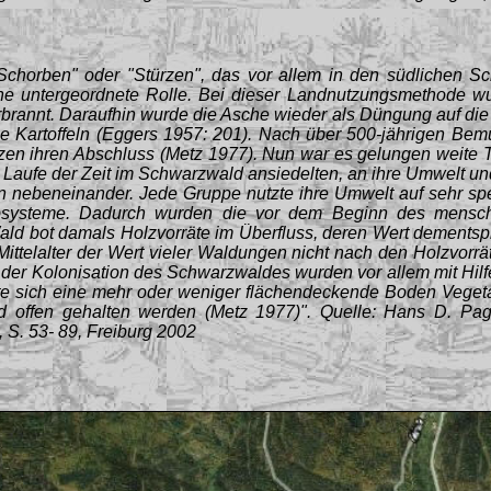
Schorben" oder "Stürzen", das vor allem in den südlichen 
eine untergeordnete Rolle. Bei dieser Landnutzungsmethode
brannt. Daraufhin wurde die Asche wieder als Düngung auf die
se Kartoffeln (Eggers 1957: 201). Nach über 500-jährigen Be
zen ihren Abschluss (Metz 1977). Nun war es gelungen weite T
Laufe der Zeit im Schwarzwald ansiedelten, an ihre Umwelt und 
 nebeneinander. Jede Gruppe nutzte ihre Umwelt auf sehr spez
kosysteme. Dadurch wurden die vor dem Beginn des mensc
 bot damals Holzvorräte im Überfluss, deren Wert dementspre
 Mittelalter der Wert vieler Waldungen nicht nach den Holzvor
Kolonisation des Schwarzwaldes wurden vor allem mit Hilfe 
te sich eine mehr oder weniger flächendeckende Boden Vegetat
d offen gehalten werden (Metz 1977)".
Quelle: Hans D. Pa
2, S. 53- 89, Freiburg 2002