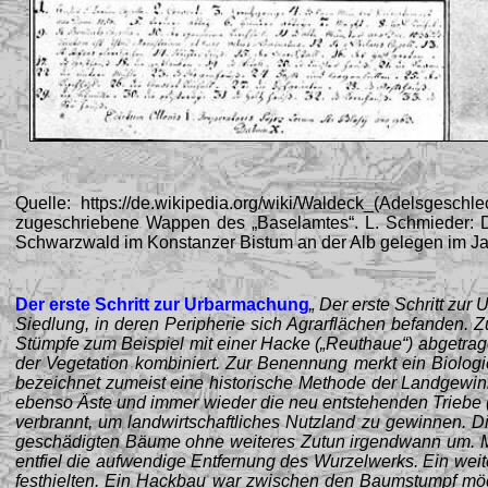
Quelle:
https://de.wikipedia.org/wiki/Waldeck_(Adelsgeschl
zugeschriebene Wappen des „Baselamtes“. L. Schmieder: Da
Schwarzwald im Konstanzer Bistum an der Alb gelegen im Jahr
Der erste Schritt zur Urbarmachung
„ Der erste Schritt zu
Siedlung, in deren Peripherie sich Agrarflächen befanden.
Stümpfe zum Beispiel mit einer Hacke („Reuthaue“) abgetra
der Vegetation kombiniert. Zur Benennung merkt ein Biolo
bezeichnet zumeist eine historische Methode der Landgewi
ebenso Äste und immer wieder die neu entstehenden Triebe
verbrannt, um landwirtschaftliches Nutzland zu gewinnen. 
geschädigten Bäume ohne weiteres Zutun irgendwann um. M
entfiel die aufwendige Entfernung des Wurzelwerks. Ein weit
festhielten. Ein Hackbau war zwischen den Baumstumpf mög