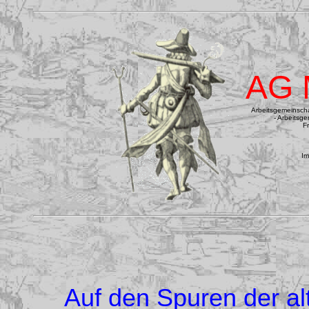
AG 
Arbeitsgemeinschaf
- Arbeitsg
F
I
m
Auf den Spuren der al