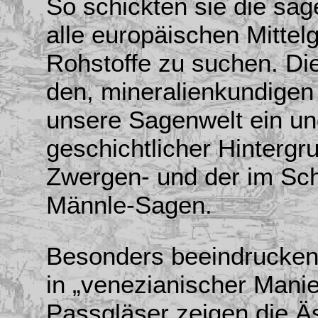
So schickten sie die sa
alle europäischen Mittel
Rohstoffe zu suchen. Di
den, mineralienkundigen
unsere Sagenwelt ein un
geschichtlicher Hintergr
Zwergen- und der im S
Männle-Sagen.
Besonders beeindrucken
in „venezianischer Mani
Passgläser zeigen die Ä