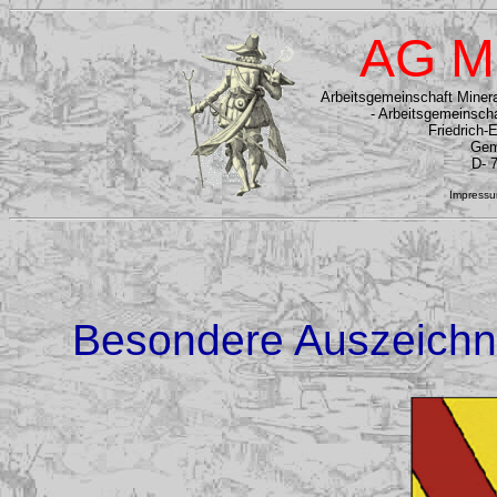
AG M
Arbeitsgemeinschaft Mineral
- Arbeitsgemeinscha
Friedrich-
Gem
D- 
Impress
Besondere Auszeichn