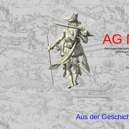
AG 
Arbeitsgemeinschaf
- Arbeitsge
F
I
m
Aus der Geschich